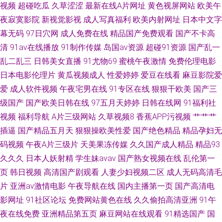
不卡中文一二一三 人妖操妇幼 91青草娱乐 九一在线观看 在线伊人9 东方在
视频
超碰吃瓜
久草涩涩
最新在线A片网址
黄色视屏网站
欧美午
夜寂寞影院
新视觉影视
成人写真福利
欧美内射网址
日本中文字
线正在进入AV 涩情av 91亚洲网站 免费产品绘合精品综合 91茄子 日韩激情
幕无码
97日穴网
成人免费在线
精品国产免费观看
国产不卡高
清
91av在线播放
91制作传媒
岛国av资源
超碰91资源
国产乱一
网页 91在线观看免费视频公开 欧美专区二区 91人妻国产 久久性网站 91大
乱二乱三
日韩美女直播
91尤物69
蜜桃午夜激情
免费伦理电影
日本电影伦理片
黄瓜视频成人
性爱婷婷
爱豆在线看
麻豆影院爱
神探花在线播放 久草最新网址
爱
成人软件视频
午夜宅男在线
91专区在线
狠狠干欧美
国产三
级国产
国产欧美日韩在线
97五月天婷婷
日韩在线网
91福利社
视频
福利导航
A片三级网站
久草视频8
香蕉APP污视频
艹艹艹
插逼
国产精品五月天
狠狠操欧美性爱
国产绝色精品
精品孕妇无
码视频
午夜A片三级片
天美果冻传媒
久久国产成人精品
精品93
久久久
日本人妖射精
学生妹avav
国产熟女视频在线
乱伦第一
页
韩日视频
高清国产剧观看
人妻少妇视频二区
成人无码高清毛
片
亚洲av激情电影
午夜导航在线
国内主播第一页
国产高清电
影网址
91社区论坛
免费网站黄色在线
久久偷拍高清亚洲
91午
夜在线免费
亚洲精品第五页
麻豆网站在线观看
91精选国产
国