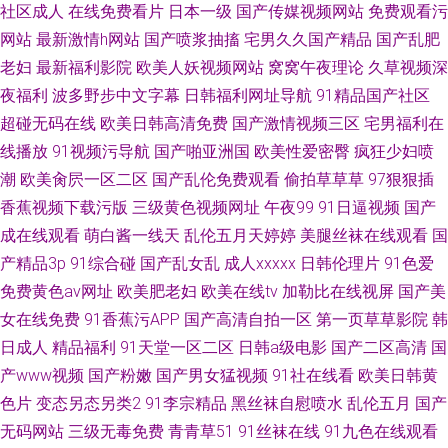
社区成人
在线免费看片
日本一级
国产传媒视频网站
免费观看污
网站
最新激情h网站
国产喷浆抽搐
宅男久久国产精品
国产乱肥
老妇
最新福利影院
欧美人妖视频网站
窝窝午夜理论
久草视频深
夜福利
波多野步中文字幕
日韩福利网址导航
91精品国产社区
超碰无码在线
欧美日韩高清免费
国产激情视频三区
宅男福利在
线播放
91视频污导航
国产啪亚洲国
欧美性爱密臀
疯狂少妇喷
潮
欧美肏屄一区二区
国产乱伦免费观看
偷拍草草草
97狠狠插
香蕉视频下载污版
三级黄色视频网址
午夜99
91日逼视频
国产
成在线观看
萌白酱一线天
乱伦五月天婷婷
美腿丝袜在线观看
国
产精品3p
91综合碰
国产乱女乱
成人xxxxx
日韩伦理片
91色爱
免费黄色av网址
欧美肥老妇
欧美在线tv
加勒比在线视屏
国产美
女在线免费
91香蕉污APP
国产高清自拍一区
第一页草草影院
韩
日成人
精品福利
91天堂一区二区
日韩a级电影
国产二区高清
国
产www视频
国产粉嫩
国产男女猛视频
91社在线看
欧美日韩黄
色片
变态另态另类2
91李宗精品
黑丝袜自慰喷水
乱伦五月
国产
无码网站
三级无毒免费
青青草51
91丝袜在线
91九色在线观看