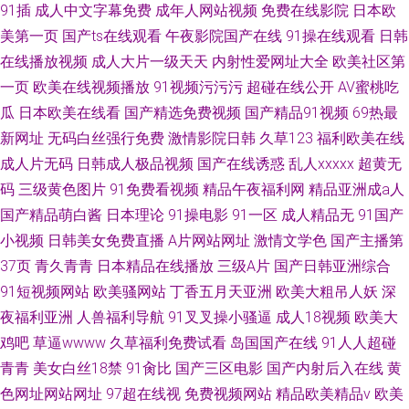
91插
成人中文字幕免费
成年人网站视频
免费在线影院
日本欧
美第一页
国产ts在线观看
午夜影院国产在线
91操在线观看
日韩
在线播放视频
成人大片一级天天
内射性爱网址大全
欧美社区第
一页
欧美在线视频播放
91视频污污污
超碰在线公开
AV蜜桃吃
瓜
日本欧美在线看
国产精选免费视频
国产精品91视频
69热最
新网址
无码白丝强行免费
激情影院日韩
久草123
福利欧美在线
成人片无码
日韩成人极品视频
国产在线诱惑
乱人xxxxx
超黄无
码
三级黄色图片
91免费看视频
精品午夜福利网
精品亚洲成a人
国产精品萌白酱
日本理论
91操电影
91一区
成人精品无
91国产
小视频
日韩美女免费直播
A片网站网址
激情文学色
国产主播第
37页
青久青青
日本精品在线播放
三级A片
国产日韩亚洲综合
91短视频网站
欧美骚网站
丁香五月天亚洲
欧美大粗吊人妖
深
夜福利亚洲
人兽福利导航
91叉叉操小骚逼
成人18视频
欧美大
鸡吧
草逼wwww
久草福利免费试看
岛国国产在线
91人人超碰
青青
美女白丝18禁
91肏比
国产三区电影
国产内射后入在线
黄
色网址网站网址
97超在线视
免费视频网站
精品欧美精品v
欧美