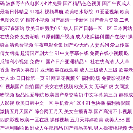
码
波多野吉依电影
小h片免费
国产精品色色视屏
国产午夜成人
最新日韩精品
91福利视频导航
欧美喷水影院
91爱爱视频
欧美
视频在线 日韩极品在线视频 亚洲天堂视频网站 影音先锋av成人电影 91福利
色图论坛
91榴莲小视频
国产高清一卡新区
国产看片资源
二色
吧97资源站
欧美日韩另类0
91华人
国产日韩一区二区
日本网站
剧场 91福利啪 91色狼网 www超碰肏屄在线 国自产拍第五页 欧美片1区 毛
在线免费
免费潮喷
91原创国产视频
成人吃瓜福利
国产在线9
操
片福利导航 久久人力资源91 www性色天堂 91亚洲视频 91极品 91传媒在线
碰高清免费视频
午夜电影全集
国产AV无码
人妻系列
爱豆传媒
倩女幽魂
超清国产剧大全
91中文字幕在线
免费在线小视频
吃
播放 91pron视频在线 91片色 91视频你懂的 91在线观看原创 国产区第二页
瓜福利小视频
免费91
国产日产亚洲精品
91社在线高清
人人草
香蕉
激情另类图片
亚洲欧美在线观看
成人三级成人三级
欧美老
欧美婷婷久久网 91海角原创 91c仔一区 av伦理直达网站 九1入囗 影音先锋另
女人bb
日日操第一页
91网豆花视频
91福利剧场
免费影视观看
91视频国产自拍
国产美女在线视频
欧美又大
无码四虎
女同激
类电影 97伊人在线 九一传媒官网 探花少妇探花 91绯色视频导航 91在线免
吻视频
极品性爱导航
欧美国产拳交喷奶
中文字幕第三页
超碰成
费观看地址 国产岳母理论9 人人干人人摸 色色网五月社区 91激情在线 91视
人影视
欧美日韩中文一区
手机看片1204
91色快播
福利撸影院
激情五月天国产
综合网五月天
美女主播青草
国产高清不卡视频
频久久 91黄小视频 69老湿机 一区二区成人日本欧美 亚洲成人日韩在线 五月
四虎影视
欧美一区在线
操碰视频
五月天婷婷欧美
欧美大BB
国
产福利啪啪
欧洲成人午夜精品
国产精品美乳
男人操蜜桃视频
无
天AV资源大全 色久悠悠中文 亚洲永久精品国产 综合精品 尤物视频入口在线