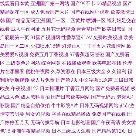
线观看日本黄
亚洲国产第一网站
国产99不卡
66精品视频
国产
精品探花一区
成人免费国产大片
国产在线网址观看
欧美激情日
韩
国产精品无码亚洲
国产一区二区黄片
喷潮一区
福利姬足交在
线看
成人午夜网址
五月花无码视频
青青草国产
欧美日韩乱
国
产屁屁第一页
91国产视频网
性爱草逼91AV
免费欧美视频
欧美
岛国一区二区
少妇喷水18禁
51漫画APP
丁香五月花激情网
欧
美爱爱tv视频
免费五月丁香视频
97香蕉超级碰碰
国产免费看二
区
三级黄色片网站
综合网黄
在线播放观看
欧美电影在线
伦理
片在哪里看
蜜桃午夜网
久草资源在
日本三级大全
久久福利
福
利所导航视频
成人片免费
国产第9页
中文字幕bt原声
三级日韩
欧美
午夜视频123
日本推理片
丁香五月网站
国产免费看视频
极
品成人色
成人黑料自拍
国产日韩欧美网站
国产无码av
老湿A片
影院
国产精品自拍偷拍
牛牛影院A片
日韩无码视频网站
都市激
情变态另类
男女91视频
字幕在线精品播放
免费国产在线看
国
产婷婷五月天
无码传媒导航
日本电影伦理
国产午夜高清
美女黄
色18
亚洲午夜精品视频
日本三级成人观看
国产精品第12页
日