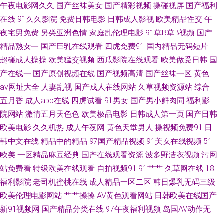
午夜电影网久久
国产丝袜美女
国产精彩视频
操碰视屏
国产福利
在线
91久久影院
免费日韩电影
日韩成人影视
欧美精品性交
午
通 涩涩热5 黑料在线嫂子 91人人青娱乐 日韩一级TV 久久一久久一久久 AV不
夜宅男免费
另类亚洲色情
家庭乱伦理电影
91草B草B视频
国产
卡在线观看网址 在线观看黑丝AV 男人天堂色国产精品 韩日色情 91视频足系
精品熟女一
国产巨乳在线观看
四虎免费91
国内精品无码短片
超碰成人操操
欧美猛交视频
西瓜影院在线观看
欧美做受日韩
国
列 影音先锋绿帽电影 久久资源总站 草艹91 AV五码 91色狼视频在线观看 91
产在线一
国产原创视频在线
国产视频高清
国产丝袜一区
黄色
av网址大全
人妻乱视
国产成人在线网站
久草视频资源站
综合
乱子伦 一级色片免费看 一区一区精华液 天堂男人人 欧美日韩精品内射经典
五月香
成人app在线
四虎试看
91男女
国产男小鲜肉同
福利影
院网站
激情五月天色色
欧美极品电影
日韩成人第一页
国产日韩
久久国产熟女精品 久久精品一本 韩国色片妈妈8 国产黄a三级三级三级 变态
欧美电影
久久机热
成人午夜网
黄色天堂男人
操视频免费91
日
韩中文在线
精品中的精品
97国产精品视频
91美女在线视频
51
avav 92视频免费福利视频 92福利视频一区 91免费观看网页版 91白丝白虎
欧美
一区精品麻豆经典
国产在线观看资源
波多野洁衣视频
污网
萝莉 性色四虎五月天 日本不卡毛片五 麻豆精品在线不卡 国产伊人网 九一传
站免费看
特级欧美在线观看
自拍视频91
91艹艹
久草网在线
18
福利影院
老司机蜜桃在线
成人精品一区二区
韩日爆乳无码三级
媒 国产一区二哥 抖阴极品入口 超碰97国产在线观看 白丝av后入 91熟女中文
欧美伦理电影网站
艹艹操操
AV黄色观看网站
日韩欧美在线国产
新91视频网
国产精品分类在线
97午夜福利视频
岛国AV动作无
免费 91精品专区 在线观看国产91视频 亚洲天堂网2026 亚洲制服色图 亚色