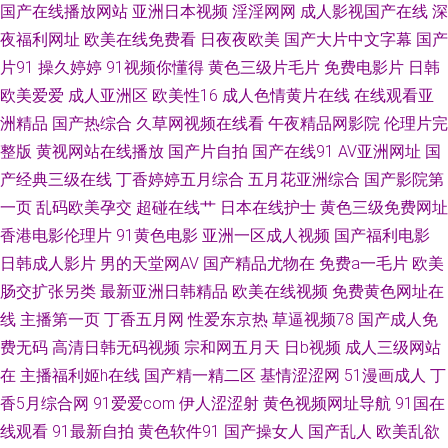
国产在线播放网站
亚洲日本视频
淫淫网网
成人影视国产在线
深
夜福利网址
欧美在线免费看
日夜夜欧美
国产大片中文字幕
国产
区 97超碰福利 日本熟妇色日本免费看 91视频在线观 老少妇探花 91疯狂高
片91
操久婷婷
91视频你懂得
黄色三级片毛片
免费电影片
日韩
欧美爱爱
成人亚洲区
欧美性16
成人色情黄片在线
在线观看亚
潮对白拿下 久肏视频字幕 91超碰网 东京热精品超碰 婷婷社区成人 91最新
洲精品
国产热综合
久草网视频在线看
午夜精品网影院
伦理片完
内射无码高清 91次元黄色观看链接 国产91九色蝌蚪视频 熟女性交偷拍 超碰
整版
黄视网站在线播放
国产片自拍
国产在线91
AV亚洲网址
国
产经典三级在线
丁香婷婷五月综合
五月花亚洲综合
国产影院第
91人人 天堂福利导航 操逼操精品 日韩欧美A视频 91熟女中文免费 久久国产
一页
乱码欧美孕交
超碰在线艹
日本在线护士
黄色三级免费网址
香港电影伦理片
91黄色电影
亚洲一区成人视频
国产福利电影
精品熟女 最新色悠悠久久色 丁香婷婷综合激情 91成人蜜桃在线 九七人人操
日韩成人影片
男的天堂网AV
国产精品尤物在
免费a一毛片
欧美
肠交扩张另类
最新亚洲日韩精品
欧美在线视频
免费黄色网址在
99热九九网站 亚州精品国产精品 俺来也俺去夜 色婷婷日韩av电影 91亚洲黄
线
主播第一页
丁香五月网
性爱东京热
草逼视频78
国产成人免
费无码
高清日韩无码视频
宗和网五月天
日b视频
成人三级网站
页 日本加勒比A网 91午夜福利丝袜视频 91青娱乐吧 欧美啊V 91福利影院导
在
主播福利姬h在线
国产精一精二区
基情涩涩网
51漫画成人
丁
航 国产日韩精品推荐 在线免费小视屏 国产成人久久精品 五月天激情深爱网
香5月综合网
91爱爱com
伊人涩涩射
黄色视频网址导航
91国在
线观看
91最新自拍
黄色软件91
国产操女人
国产乱人
欧美乱欲