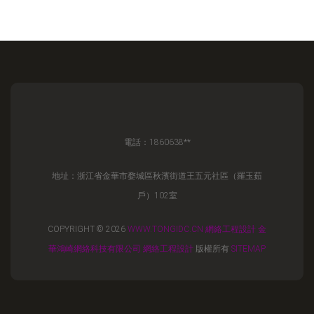
電話：1860638**
地址：浙江省金華市婺城區秋濱街道王五元社區（羅玉茹
戶）102室
COPYRIGHT © 2026
WWW.TONGIDC.CN
網絡工程設計
金
華鴻崎網絡科技有限公司
網絡工程設計
版權所有
SITEMAP