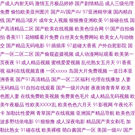
产成人内射无码
激情五月极品婷婷
国产剧情精品
成人三级伦理
免费
偷怕欧美亚州图片
国产AV国产AV
97亚洲精华液
国内精自
91 91性爱视频 日本91色色 A片小福利 五月狠狠精品人妻 91va热 婷婷五月
线
国产精品3级片
成年女人视频
狠狠撸亚洲欧美
91操碰在线
国
天青草 国产尤物精品视频网址 91视屏国产在线 日韩人妻无码98福利 丁香六
产高清精品二区
国产欧美在线视频
欧美色综合网
91国产自拍偷
拍
香蕉911
花蝴蝶看片免费
白丝美女免费网站
欧美女人与动物
月 亚洲色图欧美一区TV 东京热AV黑丝袜 91大神啪啪视频蜜桃 久久草成人大
交
国产精品无码电影
91插插库
97超碰大香蕉
户外自慰影院
国
产一区二区二区
国产偷窥盗摄视频
成人动漫网站观看
欧美第一
香蕉AV 91美女视频在线观看 蜜桃臀色色网 91内射 欧美久久吖 91在线破处
页夜夜
91成人精品视频
蜜桃爱爱视频
乱伦熟女五月天
91香蕉
视
福利在线视频直播
一区xxxxx
岛国大片免费视频
一道日本亚
日本一级大片在线观看 超碰好屌色 中文字幕在线日韩 91视频在线看 青青草
洲香蕉
国产91高清精品
国产一区二区福利
伦理在线播放
人妻
原黄色视频 岛国v片在线看 香蕉思伊人在线 高清电影免费网 午夜剧场尤物性
无码精品
91自拍在线观看
国产一级片内射
夜夜骑青青草
欧美
色图人妻
在线免费欧美视频
免费黄色毛片
成人精品无码视频
欧
爱 福利姬网站AV 亚洲天堂久久在线 久久艹一本 豆花吃瓜每日视频在线 东京
美午夜极品
性欧美ⅩⅩⅩⅩ乱
欧美色色六月天
91影视网
午夜伦不
卡
加勒比性爱网
青草国产在线视频
亚洲国产精品导航
欧美色淫
热伊人大香蕉 91白虎丝袜福利观看 日美色码 avtt去干网 在线免费小视屏 美
波多野结依电影
91狠狠撸
成人深夜电影
精品国产美女剃毛
加
勒比熟女
91碰在线
欧美裸模
萌白酱国产一区
美国一级AV
国产
女宾馆在线视频91 97社国产视频在线 偷拍97资源站 久草视频999 91少妇视