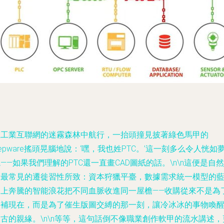
在工業互聯網的迷霧森林中航行，一抬頭撞見披著綠色馬甲的
epware搖頭晃腦地說：‘嘿，我也姓PTC。’這一刻多么令人恍如
——如果我們理解的PTC還一直畫CAD圖紙的話。\n\n這便是自然
界最常見的遷徙習性所致：資本狩獵平臺，數據需求統一模型的
圖上奔騰的智能浪花把不同血脈收進同一屋檐——收購從來不是為
修補現在，而是為了催生版圖交縛的那一刻，讓冷冰冰的事物喚
古的親緣。\n\n等等，這句話倒不像職業創作軟甲的流水講述，