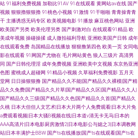
站
91福利免费视频
加勒比91AV
91在线观看
黄网站av在线
国产
视频
狠狠擼狠狠擼
91桃色小视频
91激情
91干啪啪
青青操青青
干
主播诱惑无码专区
欧美视频电影
91播放
麻豆桃色网站
亚洲
欧美国产另类
欧美伦理另类
国产刺激对白
在线观看91精品
欧
美成年视频
操碰操揉
成人微拍福利导航
亚洲欧美国产日韩
成年
在线观看免费
岛国精品在线播放
狠狠撸第四色
欧美一页
女同电
影在线观看
91网国产尤物在
毛片网站黄色
狼人三级片
高清男
同
国产日韩伦理淫
成年免费视频
亚洲欧美中文视频
东京热亚洲
色图
蜜桃成人超碰网
91精品小视频
久草福利免费视影
五月天
堂网
日日操狠狠撸
国产精品久久不能|国产精品久久裸模|国产精
品久久免费|国产精品久久片草|国产精品久久区|国产精品久久人|
国产精品久久三级|国产精品久久色|国产精品久久首|国产精品久
久桃
日本大但但人文艺术|日本大片两个人免费观看|日本大片免
a费观看视频|日本大骚B视频在线|日本道v清无卡无马|日本的
AAA高清片|日本电影厨房激情2|日本电影公与媳之3|日本调教网
站|日本丰满护士BBW
国产ts在线播放|国产ts在线观看|国产ts在