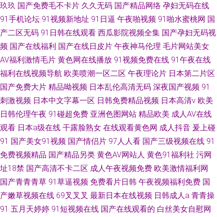
玖玖
国产免费毛不卡片
久久无码
国产精品网络
孕妇无码在线
91手机论坛
91视频新地址
91日逼
午夜啪视频
91啪水蜜桃网
国
产二区无码
91日韩在线观看
西瓜影院视频全集
国产孕妇无码视
频
国产在线福利
国产在线日皮片
午夜神马伦理
毛片网站美女
AV福利激情毛片
黄色网在线播放
91视频免费在线
91午夜在线
福利在线视频导航
欧美喷潮一区二区
午夜理论片
日本第二片区
国产免费大片
精品呦视频
日本乱伦高清无码
深夜国产视频
91
刺激视频
日本中文字幕一区
日韩免费精品视频
日本高清v
欧美
日韩伦理午夜
91碰超免费
亚洲色图网站
精品欧美
成人AV在线
观看
日本a级在线
干露脸熟女
在线观看黄色网
成人抖音
爰上碰
91
国产美女91视频
国产情侣片
97人人看
国产三级视频在线
91
免费视频精品
国产精品另类
黄色AV网站人
黄色91福利社
污网
址18禁
国产高清不卡二区
成人午夜视频免费
欧美激情福利网
国产青青青草
91草逼视频
免费看片日韩
午夜视频福利免费
国
产嫩草视频在线
69叉叉叉
最新日本在线视频
日韩成人a
青青操
91
五月天婷婷
91短视频在线
国产在线观看的
白丝美女自慰网