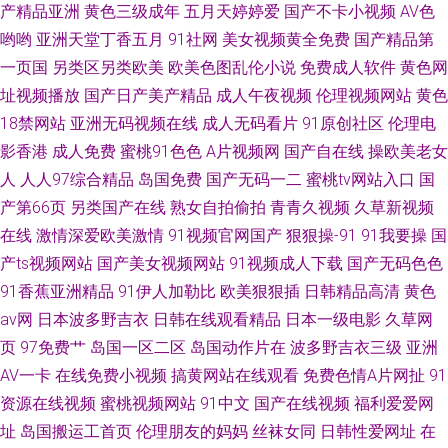
产精品亚洲
黄色三级成年
五月天婷婷爱
国产不卡小视频
AV色
哟哟
亚洲天堂丁香五月
91社网
美女视频黄全免费
国产精品第
一页国
另类区另类欧美
欧美色图乱伦小说
免费成人软件
黄色网
址视频播放
国产日产美产精品
成人午夜视频
伦理视频网站
黄色
18禁网站
亚洲无码视频在线
成人无码看片
91原创社区
伦理电
影香港
成人免费
蜜桃91色色
A片视频网
国产自在线
操欧美老女
人
人人97综合精品
岛国免费
国产无码一二
蜜桃tv网站入口
国
产第66页
另类国产在线
熟女自拍偷拍
青青久视频
久草新视频
在线
激情深爱欧美激情
91视频官网国产
狠狠操-91
91我要操
国
产ts视频网站
国产美女视频网站
91视频成人下载
国产无码色色
91香蕉亚洲精品
91伊人加勒比
欧美狠狠插
日韩精品高清
黄色
av网
日本波多野吉衣
日韩在线观看精品
日本一级电影
久草网
页
97免费艹
岛国一区二区
岛国动作片在
波多野吉衣三级
亚洲
AV一卡
在线免费小视频
搞黄网站在线观看
免费色情A片网扯
91
资源在线视频
蜜桃视频网站
91中文
国产在线视频
福利爱爱网
址
岛国搬运工首页
伦理朋友的妈妈
丝袜女同
日韩性爱网址
在