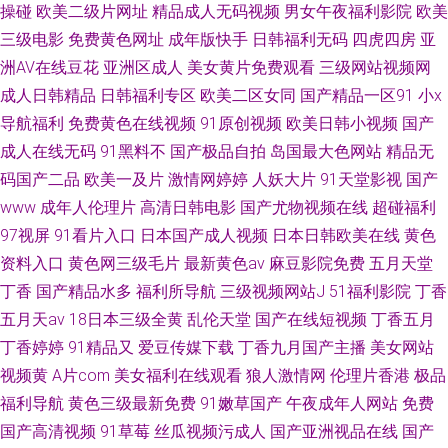
操碰
欧美二级片网址
精品成人无码视频
男女午夜福利影院
欧美
三级电影
免费黄色网址
成年版快手
日韩福利无码
四虎四房
亚
洲AV在线豆花
亚洲区成人
美女黄片免费观看
三级网站视频网
成人日韩精品
日韩福利专区
欧美二区女同
国产精品一区91
小x
导航福利
免费黄色在线视频
91原创视频
欧美日韩小视频
国产
成人在线无码
91黑料不
国产极品自拍
岛国最大色网站
精品无
码国产二品
欧美一及片
激情网婷婷
人妖大片
91天堂影视
国产
www
成年人伦理片
高清日韩电影
国产尤物视频在线
超碰福利
97视屏
91看片入口
日本国产成人视频
日本日韩欧美在线
黄色
资料入口
黄色网三级毛片
最新黄色av
麻豆影院免费
五月天堂
丁香
国产精品水多
福利所导航
三级视频网站J
51福利影院
丁香
五月天av
18日本三级全黄
乱伦天堂
国产在线短视频
丁香五月
丁香婷婷
91精品又
爱豆传媒下载
丁香九月国产主播
美女网站
视频黄
A片com
美女福利在线观看
狼人激情网
伦理片香港
极品
福利导航
黄色三级最新免费
91嫩草国产
午夜成年人网站
免费
国产高清视频
91草莓
丝瓜视频污成人
国产亚洲视品在线
国产