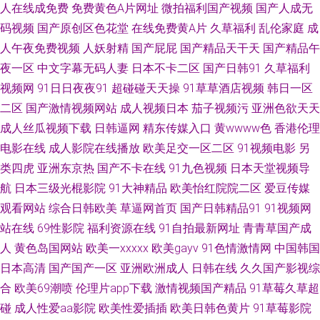
人在线成免费
免费黄色A片网址
微拍福利国产视频
国产人成无
码视频
国产原创区色花堂
在线免费黄A片
久草福利
乱伦家庭
成
频网址 色性网站 超碰最新资源站97 亚洲婷日韩欧美 大香蕉精超碰 91nAV网
人午夜免费视频
人妖射精
国产屁屁
国产精品天干天
国产精品午
美女视频九一86av 91夜福利 三级片性教育免费 www91自拍视频 91精品86
夜一区
中文字幕无码人妻
日本不卡二区
国产日韩91
久草福利
视频网
91日日夜夜91
超碰碰天天操
91草草酒店视频
韩日一区
影音先锋AV一级大片 人人摸人人爽99 国产滴91页 91自拍原创蝌蚪 91干在
二区
国产激情视频网站
成人视频日本
茄子视频污
亚洲色欲天天
成人丝瓜视频下载
日韩逼网
精东传媒入口
黄wwww色
香港伦理
线视频 人人看人人摸 国内国产精品天干天干 影音先锋AV少妇资源 蜜桃蜜臀
电影在线
成人影院在线播放
欧美足交一区二区
91视频电影
另
类四虎
亚洲东京热
国产不卡在线
91九色视频
日本天堂视频导
av免费观看 不卡一期二期 wwwsese视频 91色淫网 综合色图区 另类欧美日韩
航
日本三级光棍影院
91大神精品
欧美怡红院院二区
爱豆传媒
观看网站
综合日韩欧美
草逼网首页
国产日韩精品91
91视频网
操女人的逼8p av伊人蜜桃 91福利姬实时更新 日韩理论 欧美色色欧美sss 久
站在线
69性影院
福利资源在线
91自拍最新网址
青青草国产成
久精品国产精品 蜜桃麻豆 国模18p 吃瓜黑料在线麻烦 91亚洲人 91看片淫黄
人
黄色岛国网站
欧美一xxxxx
欧美gayv
91色情激情网
中国韩国
日本高清
国产国产一区
亚洲欧洲成人
日韩在线
久久国产影视综
大片 91福利社红杏 亚洲色吧在线 91老熟女 中文字幕188 五月深爱婷婷三区
合
欧美69潮喷
伦理片app下载
激情视频国产精品
91草莓久草超
碰
成人性爱aa影院
欧美性爱插插
欧美日韩色黄片
91草莓影院
欧美久久成人国产 超碰人人91网 夜色网址 国产久久九九 91麻豆传媒免费卡