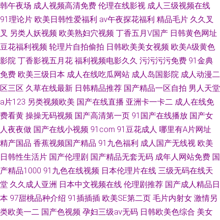
韩午夜场
成人视频高清免费
伦理在线影视
成人三级视频在线
91理论片
欧美日韩性爱福利
av午夜探花福利
精品毛片
久久叉
叉
另类人妖视频
欧美熟妇穴视频
丁香五月V国产
日韩黄色网址
豆花福利视频
轮理片自拍偷拍
日韩欧美美女视频
欧美A级黄色
影院
丁香影视五月花
福利视频电影久久
污污污污免费
91金典
免费
欧美三级日本
成人在线吃瓜网站
成人岛国影院
成人动漫二
区三区
久草在线最新
日韩精品推荐
国产精品一区自拍
男人天堂
a片123
另类视频欧美
国产在线直播
亚洲卡一卡二
成人在线免
费看黄
操操无码视频
国产高清第一页
91国产在线播放
国产女
人夜夜做
国产在线小视频
91com
91豆花成人
哪里有A片网址
精产国品
香蕉视频国产精品
91九色福利
成人国产无线视
欧美
日韩性生活片
国产伦理剧
国产精品无套无码
成年人网站免费
国
产精品1000
91九色在线视频
日本伦理片在线
三级无码在线天
堂
久久成人亚洲
日本中文视频在线
伦理剧推荐
国产成人精品日
本
97甜桃品种介绍
91插插插
欧美SE第二页
毛片内射女
激情另
类欧美一二
国产色视频
孕妇三级av无码
日韩欧美色综合
美女