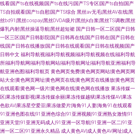
线看|国产ts在线视频|国产ts在线污|国产TS专区|国产ts自拍|国产
TS自拍观看|国产ts自慰|国产TS综合
黑丝av无毛|黑丝AV在线|黑
丝bd91|黑丝cospay|黑丝DVDA级片|黑丝jk白浆|黑丝TS调教|黑丝
爆乳内射|黑丝操逼导航|黑丝超短裙
国产日韩一区二区|国产日韩
一区三区|国产日韩影院|国产日韩再在线|国产日韩在|国产日韩在
线|国产日韩在线播放|国产日韩在线观看|国产日韩在线视频|国产
日韩中文
福利导航视|福利导航视频|福利导航视频在线|福利导航
所|福利导航网|福利导航网站|福利导航网址|福利导航亚洲|福利导
航亚洲色图|福利导航页
黄色网页免费|黄色网页网站|黄色网页网
站大全|黄色网页网址|黄色网页在线|黄色网页在线播放|黄色网页
在线观看|黄色网一级片|黄色网在线|黄色网在线播放
果冻传媒一
区|果冻传媒影视|果冻传媒余丽|果冻传媒越狱|果冻传煤AV|果冻
色欲AV|果冻星空爱豆|果冻做爱片|海角91人妻|海角91在线观看
91亚洲色图在线|91亚洲色综合|91亚洲视频|91亚洲熟女激情|91
亚洲天堂|91亚洲无码成人|91亚洲一区导航|91亚洲一区二|91亚
洲一区二区|91亚洲永久精品
成人黄色AV|成人黄色AV网址|成人