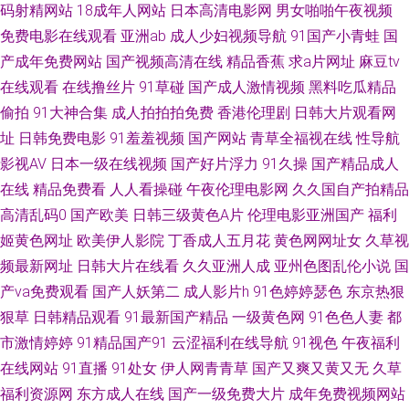
码射精网站
18成年人网站
日本高清电影网
男女啪啪午夜视频
免费电影在线观看
亚洲ab
成人少妇视频导航
91国产小青蛙
国
91n传媒在线观看 中日韩传媒一区 亚洲欧洲成人综合 性欧美91 亚洲黄色精
产成年免费网站
国产视频高清在线
精品香蕉
求a片网址
麻豆tv
在线观看
在线撸丝片
91草碰
国产成人激情视频
黑料吃瓜精品
品网站 五月天操穴 亚码精品国产精 亚洲首页福利一区二区 91成品视频 91亚
偷拍
91大神合集
成人拍拍拍免费
香港伦理剧
日韩大片观看网
洲色图在线 91社区免费视频 91巨炮视频在线 91超碰久草 影音先锋资源AV
址
日韩免费电影
91羞羞视频
国产网站
青草全福视在线
性导航
影视AV
日本一级在线视频
国产好片浮力
91久操
国产精品成人
导航 91福利姬网站 91免费黄站 91偷拍视频99 91社在线 91麻豆精品传媒在
在线
精品免费看
人人看操碰
午夜伦理电影网
久久国自产拍精品
高清乱码0
国产欧美
日韩三级黄色A片
伦理电影亚洲国产
福利
线 91国产丝袜在线观看 91黄色爆菊 91饭店丝袜足交福利彩票 午夜肏屄传媒
姬黄色网址
欧美伊人影院
丁香成人五月花
黄色网网址女
久草视
频最新网址
日韩大片在线看
久久亚洲人成
亚州色图乱伦小说
国
91成人福利在线视频 91干逼电影 91白丝在线看 51国产情侣在线 自拍偷窥
产va免费观看
国产人妖第二
成人影片h
91色婷婷瑟色
东京热狠
狠草
日韩精品观看
91最新国产精品
一级黄色网
91色色人妻
都
99 91大香蕉自慰 91草逼视频网 91n色情 91网站黑丝 www操逼肏肏逼肏逼
市激情婷婷
91精品国产91
云涩福利在线导航
91视色
午夜福利
www这a视频 成人网视频 久久看久久 91大屁 91色精品视频 草莓视频深夜 影
在线网站
91直播
91处女
伊人网青青草
国产又爽又黄又无
久草
福利资源网
东方成人在线
国产一级免费大片
成年免费视频网站
音先锋电影日韩91 91白虎丝袜萝莉 国产欧美日韩久久 午夜福利电影一区二